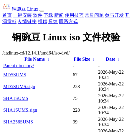
铜豌豆 Linux
首页
一键安装
软件
下载
新闻
使用技巧
常见问题
参与开发
开
源贡献
友情链接
捐赠
反馈
联系方式
铜豌豆 Linux iso 文件校验
/atzlinux-cd/12.14.1/amd64/iso-dvd/
File Name
↓
File Size
↓
Date
↓
Parent directory/
-
-
2026-May-22
MD5SUMS
67
10:34
2026-May-22
MD5SUMS.sign
228
10:34
2026-May-22
SHA1SUMS
75
10:34
2026-May-22
SHA1SUMS.sign
228
10:34
2026-May-22
SHA256SUMS
99
10:34
2026-May-22